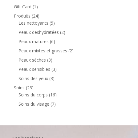
produits
1
Gift Card
1
produit
24
Produits
24
produits
5
Les nettoyants
5
produits
2
Peaux deshydratées
2
produits
6
Peaux matures
6
produits
2
Peaux mixtes et grasses
2
produits
3
Peaux sèches
3
produits
3
Peaux sensibles
3
produits
3
Soins des yeux
3
produits
23
Soins
23
produits
16
Soins du corps
16
produits
7
Soins du visage
7
produits