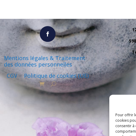
1
59
Té
Mentions légales & Traitement
des données personnelles
CGV
Politique de cookies (UE)
Pour offrir 
cookies pou
consentir à
comportement