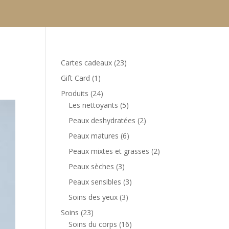
23
Cartes cadeaux
23
produits
1
Gift Card
1
produit
24
Produits
24
produits
5
Les nettoyants
5
produits
2
Peaux deshydratées
2
produits
6
Peaux matures
6
produits
2
Peaux mixtes et grasses
2
produits
3
Peaux sèches
3
produits
3
Peaux sensibles
3
produits
3
Soins des yeux
3
produits
23
Soins
23
produits
16
Soins du corps
16