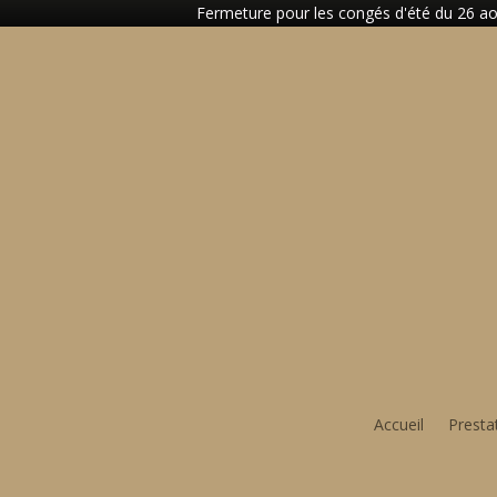
Fermeture pour les congés d'été du 26 aoû
Accueil
Presta