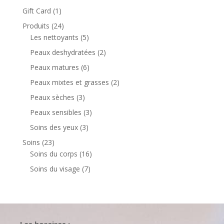
produits
1
Gift Card
1
produit
24
Produits
24
produits
5
Les nettoyants
5
produits
2
Peaux deshydratées
2
produits
6
Peaux matures
6
produits
2
Peaux mixtes et grasses
2
produits
3
Peaux sèches
3
produits
3
Peaux sensibles
3
produits
3
Soins des yeux
3
produits
23
Soins
23
produits
16
Soins du corps
16
produits
7
Soins du visage
7
produits