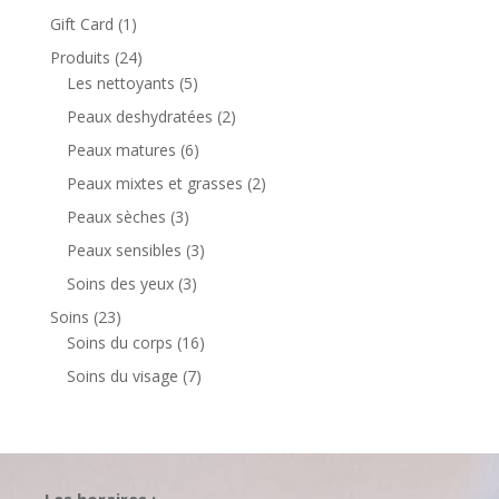
produits
1
Gift Card
1
produit
24
Produits
24
produits
5
Les nettoyants
5
produits
2
Peaux deshydratées
2
produits
6
Peaux matures
6
produits
2
Peaux mixtes et grasses
2
produits
3
Peaux sèches
3
produits
3
Peaux sensibles
3
produits
3
Soins des yeux
3
produits
23
Soins
23
produits
16
Soins du corps
16
produits
7
Soins du visage
7
produits