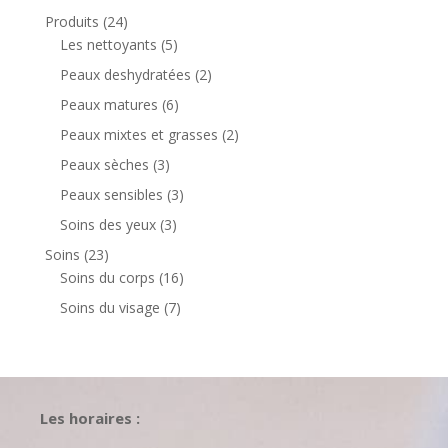
produit
24
Produits
24
produits
5
Les nettoyants
5
produits
2
Peaux deshydratées
2
produits
6
Peaux matures
6
produits
2
Peaux mixtes et grasses
2
produits
3
Peaux sèches
3
produits
3
Peaux sensibles
3
produits
3
Soins des yeux
3
produits
23
Soins
23
produits
16
Soins du corps
16
produits
7
Soins du visage
7
produits
Les horaires :