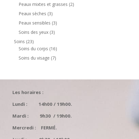
produits
2
Peaux mixtes et grasses
2
produits
3
Peaux sèches
3
produits
3
Peaux sensibles
3
produits
3
Soins des yeux
3
produits
23
Soins
23
produits
16
Soins du corps
16
produits
7
Soins du visage
7
produits
Les horaires :
Lundi : 14h00 / 19h00.
Mardi : 9h30 / 19h00.
Mercredi : FERMÉ.