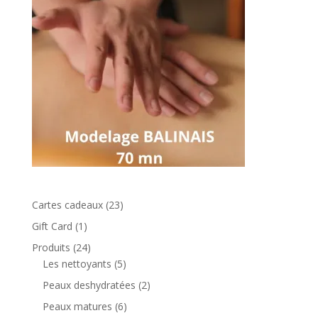
23
Cartes cadeaux
23
produits
1
Gift Card
1
produit
24
Produits
24
produits
5
Les nettoyants
5
produits
2
Peaux deshydratées
2
produits
6
Peaux matures
6