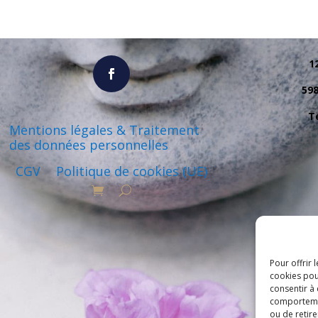
1
59
Té
Mentions légales & Traitement
des données personnelles
CGV
Politique de cookies (UE)
Pour offrir 
cookies pou
consentir à
comportement
ou de retire