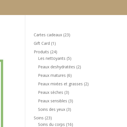
23
Cartes cadeaux
23
produits
1
Gift Card
1
produit
24
Produits
24
produits
5
Les nettoyants
5
produits
2
Peaux deshydratées
2
produits
6
Peaux matures
6
produits
2
Peaux mixtes et grasses
2
produits
3
Peaux sèches
3
produits
3
Peaux sensibles
3
produits
3
Soins des yeux
3
produits
23
Soins
23
produits
16
Soins du corps
16