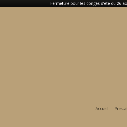
Fermeture pour les congés d'été du 26 aoû
Accueil
Presta