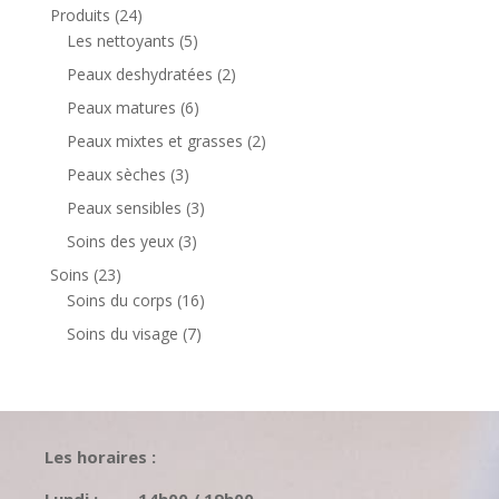
produit
24
Produits
24
produits
5
Les nettoyants
5
produits
2
Peaux deshydratées
2
produits
6
Peaux matures
6
produits
2
Peaux mixtes et grasses
2
produits
3
Peaux sèches
3
produits
3
Peaux sensibles
3
produits
3
Soins des yeux
3
produits
23
Soins
23
produits
16
Soins du corps
16
produits
7
Soins du visage
7
produits
Les horaires :