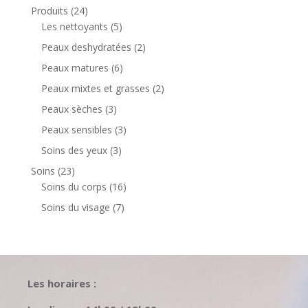
produit
24
Produits
24
produits
5
Les nettoyants
5
produits
2
Peaux deshydratées
2
produits
6
Peaux matures
6
produits
2
Peaux mixtes et grasses
2
produits
3
Peaux sèches
3
produits
3
Peaux sensibles
3
produits
3
Soins des yeux
3
produits
23
Soins
23
produits
16
Soins du corps
16
produits
7
Soins du visage
7
produits
Les horaires :