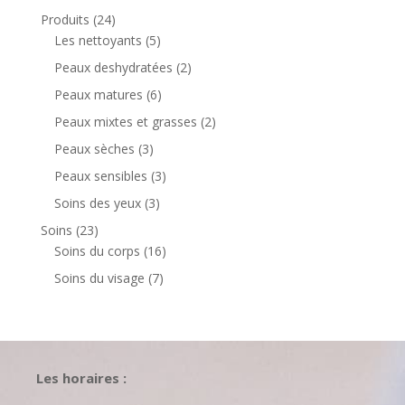
produit
24
Produits
24
produits
5
Les nettoyants
5
produits
2
Peaux deshydratées
2
produits
6
Peaux matures
6
produits
2
Peaux mixtes et grasses
2
produits
3
Peaux sèches
3
produits
3
Peaux sensibles
3
produits
3
Soins des yeux
3
produits
23
Soins
23
produits
16
Soins du corps
16
produits
7
Soins du visage
7
produits
Les horaires :