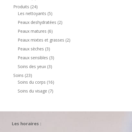
produit
24
Produits
24
produits
5
Les nettoyants
5
produits
2
Peaux deshydratées
2
produits
6
Peaux matures
6
produits
2
Peaux mixtes et grasses
2
produits
3
Peaux sèches
3
produits
3
Peaux sensibles
3
produits
3
Soins des yeux
3
produits
23
Soins
23
produits
16
Soins du corps
16
produits
7
Soins du visage
7
produits
Les horaires :