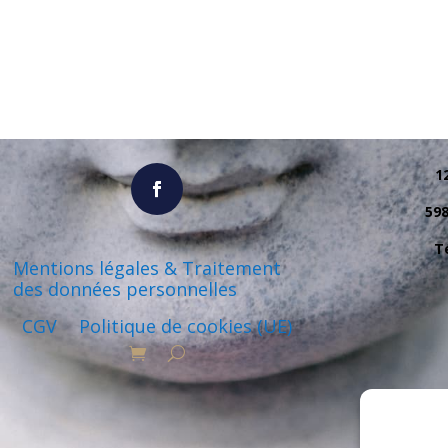
1
59
Té
Mentions légales & Traitement
des données personnelles
CGV
Politique de cookies (UE)