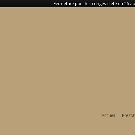
Fermeture pour les congés d'été du 26 aoû
Accueil
Presta