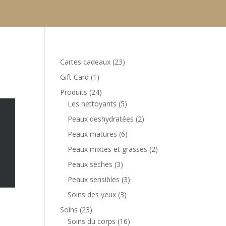
23
Cartes cadeaux
23
produits
1
Gift Card
1
produit
24
Produits
24
produits
5
Les nettoyants
5
produits
2
Peaux deshydratées
2
produits
6
Peaux matures
6
produits
2
Peaux mixtes et grasses
2
produits
3
Peaux sèches
3
produits
3
Peaux sensibles
3
produits
3
Soins des yeux
3
produits
23
Soins
23
produits
16
Soins du corps
16