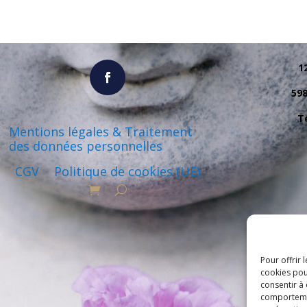
1
59
Té
Mentions légales & Traitement
des données personnelles
CGV
Politique de cookies (UE)
Pour offrir 
cookies pou
consentir à
comportement