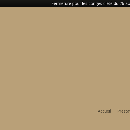
Fermeture pour les congés d'été du 26 aoû
Accueil
Presta