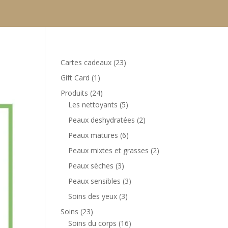
23
Cartes cadeaux
23
produits
1
Gift Card
1
produit
24
Produits
24
produits
5
Les nettoyants
5
produits
2
Peaux deshydratées
2
produits
6
Peaux matures
6
produits
2
Peaux mixtes et grasses
2
produits
3
Peaux sèches
3
produits
3
Peaux sensibles
3
produits
3
Soins des yeux
3
produits
23
Soins
23
produits
16
Soins du corps
16