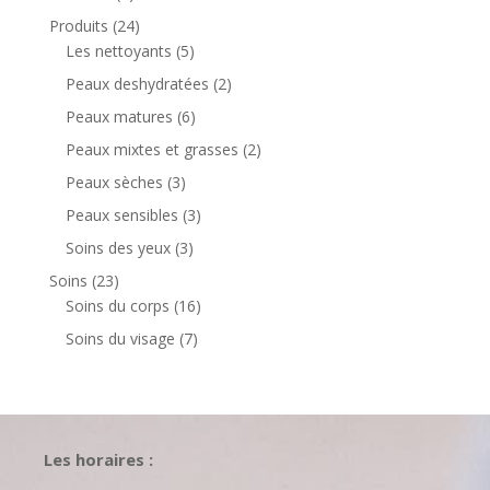
produit
24
Produits
24
produits
5
Les nettoyants
5
produits
2
Peaux deshydratées
2
produits
6
Peaux matures
6
produits
2
Peaux mixtes et grasses
2
produits
3
Peaux sèches
3
produits
3
Peaux sensibles
3
produits
3
Soins des yeux
3
produits
23
Soins
23
produits
16
Soins du corps
16
produits
7
Soins du visage
7
produits
Les horaires :