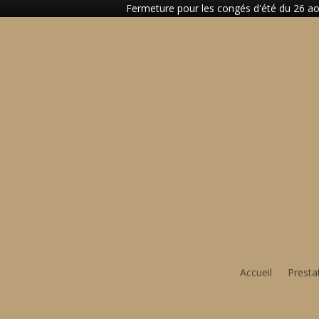
Fermeture pour les congés d'été du 26 aoû
Accueil
Presta