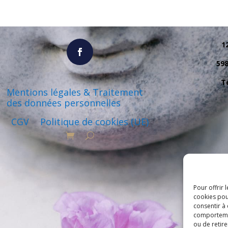
1
59
Té
Mentions légales & Traitement
des données personnelles
CGV
Politique de cookies (UE)
Pour offrir 
cookies pou
consentir à
comportement
ou de retire