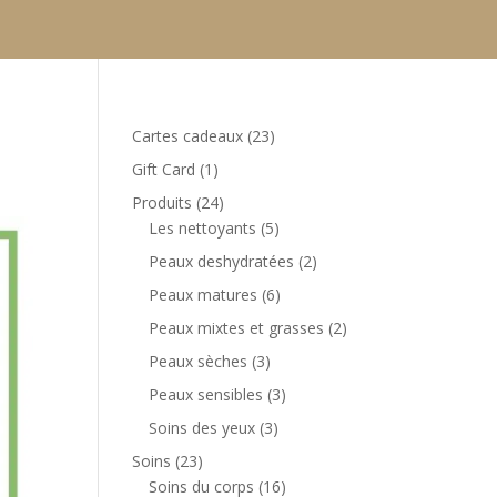
23
Cartes cadeaux
23
produits
1
Gift Card
1
produit
24
Produits
24
produits
5
Les nettoyants
5
produits
2
Peaux deshydratées
2
produits
6
Peaux matures
6
produits
2
Peaux mixtes et grasses
2
produits
3
Peaux sèches
3
produits
3
Peaux sensibles
3
produits
3
Soins des yeux
3
produits
23
Soins
23
produits
16
Soins du corps
16