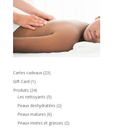
23
Cartes cadeaux
23
produits
1
Gift Card
1
produit
24
Produits
24
produits
5
Les nettoyants
5
produits
2
Peaux deshydratées
2
produits
6
Peaux matures
6
produits
2
Peaux mixtes et grasses
2
produits