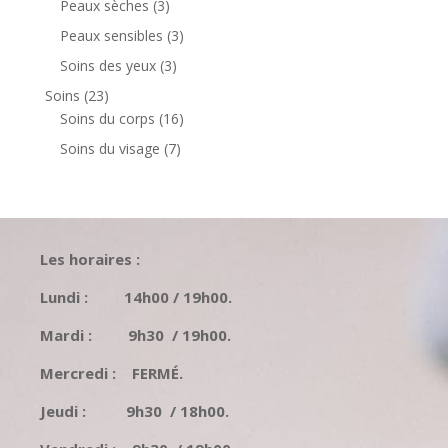
3
Peaux sèches
3
produits
3
Peaux sensibles
3
produits
3
Soins des yeux
3
produits
23
Soins
23
produits
16
Soins du corps
16
produits
7
Soins du visage
7
produits
Les horaires :
Lundi : 14h00 / 19h00.
Mardi : 9h30 / 19h00.
Mercredi : FERMÉ.
Jeudi : 9h30 / 18h00.