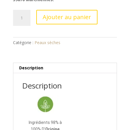
quantité
Ajouter au panier
de
Crème
Soin
Climatique
Catégorie :
Peaux sèches
Nourséa
Description
Description
Ingrédients 98% à
100% D’
Origine